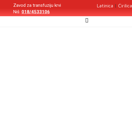
Zavod za transfuziju krvi
Latinica
|
Ćirilica
Niš:
018/4533106
Zavod za
transfuziju krvi
Niš
Koja krvna grupa
je najpotrebnija?​