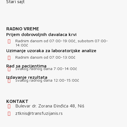
Stari sajt
RADNO VREME
Prijem dobrovoljnih davalaca krvi
Radnim danom od 07:00-19:00č, subotom 07:00-
14:00č
Uzimanje uzoraka za laboratorijske analize
Radnim danom od 07:00-13:00č
Rad sa pacijentima
Svakog radnog dana 7:00-14:00č
Izdavanje rezultata
Svakog radnog dana 12:00-15:00č
KONTAKT
Bulevar dr. Zorana Đinđića 48, Niš
ztknis@transfuzijanis.rs