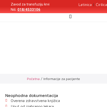
Zavod za transfuziju krvi
Latinica
|
Ćirilica
Niš:
018/4533106
Informacije za
pacijente
Početna
/
Informacije za pacijente
Neophodna dokumentacija
Overena zdravstvena knjižica
Uput od izabranog lekara