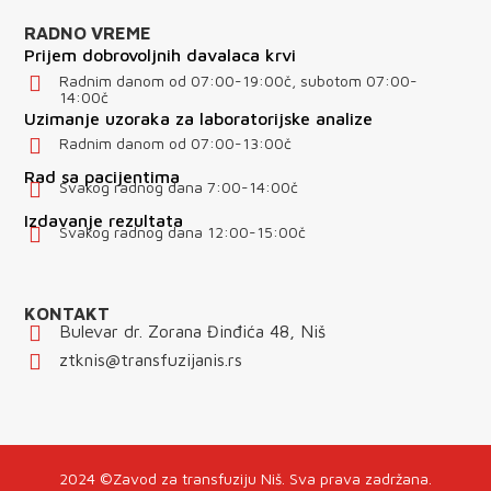
RADNO VREME
Prijem dobrovoljnih davalaca krvi
Radnim danom od 07:00-19:00č, subotom 07:00-
14:00č
Uzimanje uzoraka za laboratorijske analize
Radnim danom od 07:00-13:00č
Rad sa pacijentima
Svakog radnog dana 7:00-14:00č
Izdavanje rezultata
Svakog radnog dana 12:00-15:00č
KONTAKT
Bulevar dr. Zorana Đinđića 48, Niš
ztknis@transfuzijanis.rs
2024 ©Zavod za transfuziju Niš. Sva prava zadržana.