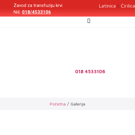
Zavod za transfuziju krvi
Latinica
|
Ćirilica
Niš:
018/4533106
Galerija
Ukoliko imate nekih pitanja ili nedoumica u vezi davanja
krvi pozovite nas na
018 4533106
Početna
/
Galerija