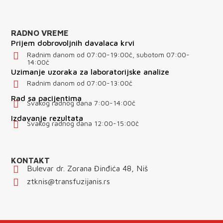
RADNO VREME
Prijem dobrovoljnih davalaca krvi
Radnim danom od 07:00-19:00č, subotom 07:00-
14:00č
Uzimanje uzoraka za laboratorijske analize
Radnim danom od 07:00-13:00č
Rad sa pacijentima
Svakog radnog dana 7:00-14:00č
Izdavanje rezultata
Svakog radnog dana 12:00-15:00č
KONTAKT
Bulevar dr. Zorana Đinđića 48, Niš
ztknis@transfuzijanis.rs