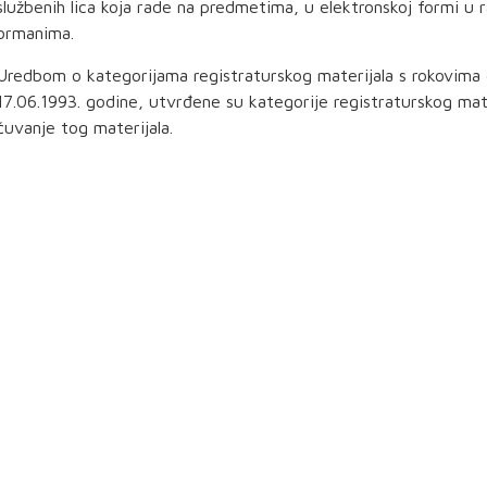
službenih lica koja rade na predmetima, u elektronskoj formi u 
ormanima.
Uredbom o kategorijama registraturskog materijala s rokovima č
17.06.1993. godine, utvrđene su kategorije registraturskog mater
čuvanje tog materijala.