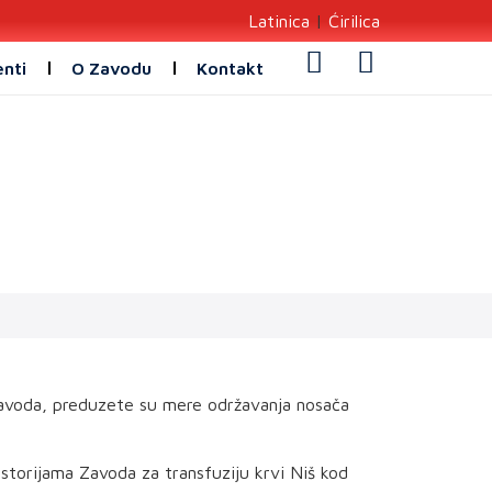
Latinica
|
Ćirilica
enti
O Zavodu
Kontakt
acija
Zavoda, preduzete su mere održavanja nosača
storijama Zavoda za transfuziju krvi Niš kod