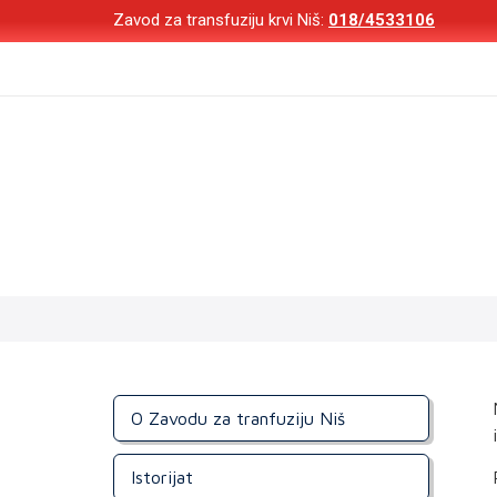
Zavod za transfuziju krvi Niš:
018/4533106
Čuva
O Zavodu za tranfuziju Niš
Istorijat