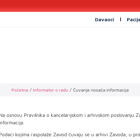
Davaoci
Pacij
nje nosača inform
Početna
/
Informator o radu
/
Čuvanje nosača informacija
Na osnovu Pravilnika o kancelarijskom i arhivskom poslovanju 
informacija.
Podaci kojima raspolaže Zavod čuvaju se u arhivi Zavoda, u pro